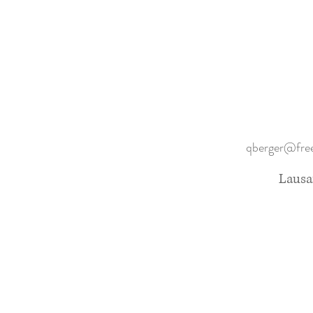
qberger@free
Lausa