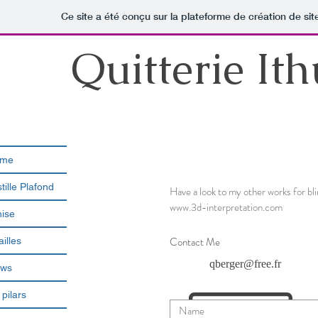
Ce site a été conçu sur la plateforme de création de sit
Quitterie
Ith
me
tille Plafond
Have a look to my other works for bli
www.3d-interpretation.com
ise
Contact Me
illes
qberger@free.fr
ws
pilars